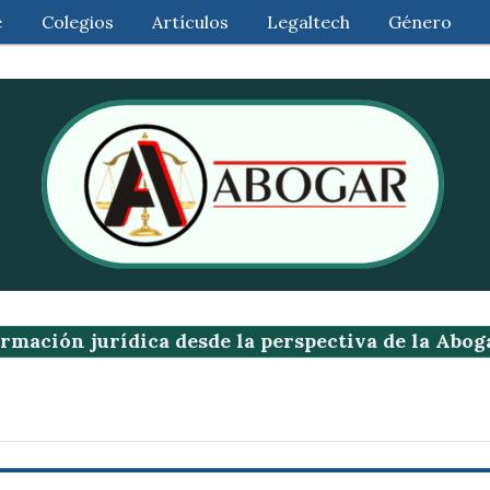
e
Colegios
Artículos
Legaltech
Género
rmación jurídica desde la perspectiva de la Abog