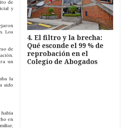
ito de
cial y
ejaron
n. Los
El filtro y la brecha:
Qué esconde el 99 % de
eso de
reprobación en el
ación.
Colegio de Abogados
cra un
aba la
a sido
 había
cho en
miliar,