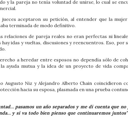
 y la pareja no tenía voluntad de unirse, lo cual se enc
mercial.
jueces aceptaron su petición, al entender que la mujer
taba terminada de modo definitivo.
relaciones de pareja reales no eran perfectas ni lineales
ay idas y vueltas, discusiones y reencuentros. Eso, por sí
do.
 derecho a heredar entre esposos no dependía sólo de coh
, la ayuda mutua y la idea de un proyecto de vida compa
 Augusto Niz y Alejandro Alberto Chain coincidieron c
 protección hacia su esposa, plasmada en una prueba contun
oluntad… pasamos un año separados y me di cuenta que no
anda… y si va todo bien pienso que continuaremos juntos”