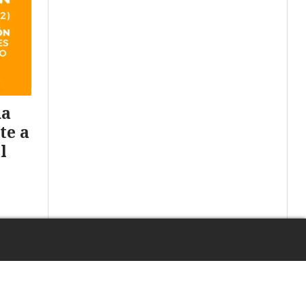
na
te a
l
aran
Escuchar artículo
ectos