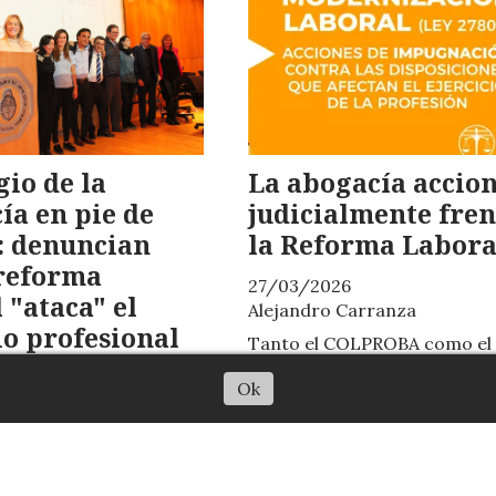
gio de la
La abogacía accio
ía en pie de
judicialmente fren
: denuncian
la Reforma Labora
 reforma
27/03/2026
 "ataca" el
Alejandro Carranza
io profesional
Tanto el COLPROBA como el
CPACF anunciaron que busc
6
Ok
dejar sin efecto algunos asp
Carranza
d ela reorma laboral
ia sanción en el
 CPACF envió una dura
artín Menem