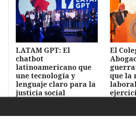
LATAM GPT: El
El Cole
chatbot
Abogac
latinoamericano que
guerra
une tecnología y
que la
lenguaje claro para la
laboral
justicia social
ejercic
Legaltech
11/02/2026
18/02/202
Alejandro Carranza
Alejandro 
Latam-GPT es un modelo de IA
Tras la med
abierto y colaborativo,
Senado, el
desarrollado por 15 países
carta a M