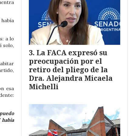
uentra
 había
: a lo
 solo,
La FACA expresó su
preocupación por el
abitar
retiro del pliego de la
rtido,
Dra. Alejandra Micaela
Michelli
on esa
dente:
 puedo
 había