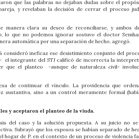
eraron que las palabras no dejaban dudas sobre el propós
areja, y revelaban la decisión de cerrar el proceso judi
e manera clara su deseo de reconciliarse, y ambos d
cio, lo que no podemos ignorar sostuvo el doctor Semha
nera automática por una separación de hecho, agregó.
 consideró ineficaz ese desistimiento conjunto del proc
 el integrante del STJ calificó de incorrecta la interpret
er que el planteo -aunque de naturaleza civil- involu
sa de continuar el vínculo. La providencia que orden
dez sustantiva, sino a un control meramente formal (habí
les y aceptaron el planteo de la viuda.
is del caso y la solución propuesta. A su juicio no se
ectiva. Subrayó que los esposos se habían separado de he
el hogar de P. en el contexto de un proceso de violencia fa