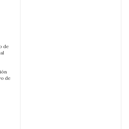
o de
al
ción
vo de