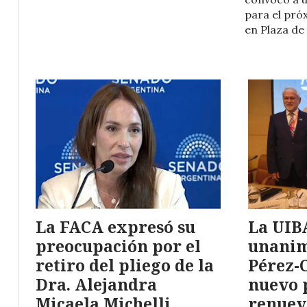
para el próx
en Plaza de
La FACA expresó su
La UIB
preocupación por el
unanim
retiro del pliego de la
Pérez-
Dra. Alejandra
nuevo 
Micaela Michelli
renuev