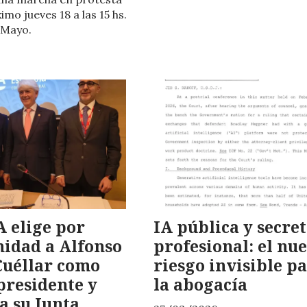
imo jueves 18 a las 15 hs.
 Mayo.
A elige por
IA pública y secre
idad a Alfonso
profesional: el nu
Cuéllar como
riesgo invisible p
presidente y
la abogacía
a su Junta