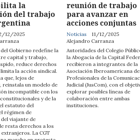
ilita la
reunión de trabajo
ión del trabajo
para avanzar en
rgentina
acciones conjuntas
2/12/2025
Noticias
11/12/2025
Carranza
Alejandro Carranza
 del Gobierno redefine la
Autoridades del Colegio Públic
re capital y trabajo,
la Abogacía de la Capital Feder
despido, reduce derechos
recibieron a integrantes de la
limita la acción sindical.
Asociación Iberoamericana de
 que, lejos de
Profesionales de la Comunica
 reinstala un modelo de
Judicial (JusCom), con el objeti
ón incompatible con los
explorar posibles líneas de
constitucionales y de la
colaboración entre ambas
el estatuto del
instituciones.
 el régimen de
 del viajante de
le resta derechos a los
 extranjeros. La CGT
una marcha en protesta