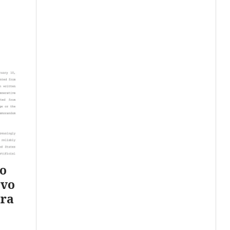
to
evo
ara