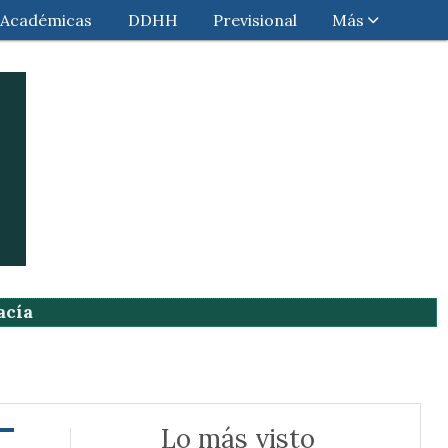
Académicas
DDHH
Previsional
Más
acía
Lo más visto