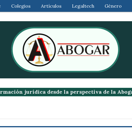
e
Colegios
Artículos
Legaltech
Género
rmación jurídica desde la perspectiva de la Abog