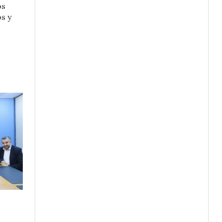
os
os y
,