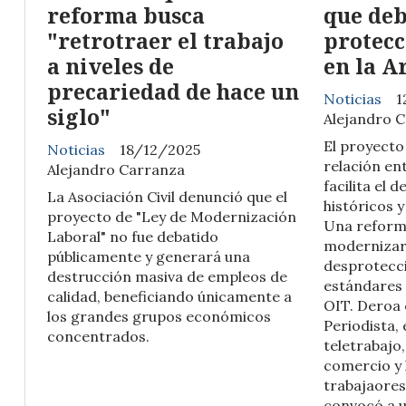
reforma busca
que deb
"retrotraer el trabajo
protecc
a niveles de
en la A
precariedad de hace un
Noticias
1
siglo"
Alejandro 
El proyecto
Noticias
18/12/2025
relación ent
Alejandro Carranza
facilita el 
La Asociación Civil denunció que el
históricos y 
proyecto de "Ley de Modernización
Una reforma
Laboral" no fue debatido
modernizar,
públicamente y generará una
desprotecci
destrucción masiva de empleos de
estándares 
calidad, beneficiando únicamente a
OIT. Deroa 
los grandes grupos económicos
Periodista,
concentrados.
teletrabajo,
comercio y 
trabajaores
convocó a 