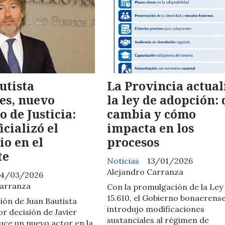
utista
La Provincia actual
es, nuevo
la ley de adopción:
o de Justicia:
cambia y cómo
icializó el
impacta en los
o en el
procesos
te
Noticias
13/01/2026
Alejandro Carranza
4/03/2026
Carranza
Con la promulgación de la Ley
15.610, el Gobierno bonaerens
ión de Juan Bautista
introdujo modificaciones
r decisión de Javier
sustanciales al régimen de
duce un nuevo actor en la