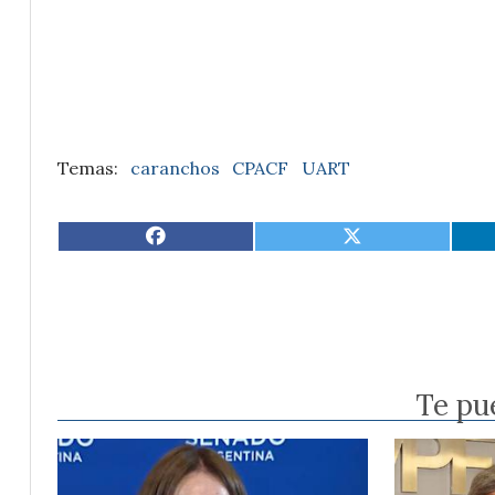
caranchos
CPACF
UART
Te pu