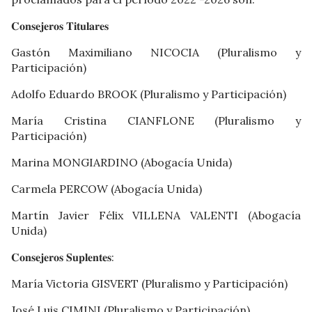
𝐂𝐨𝐧𝐬𝐞𝐣𝐞𝐫𝐨𝐬 𝐓𝐢𝐭𝐮𝐥𝐚𝐫𝐞𝐬
Gastón Maximiliano NICOCIA (Pluralismo y
Participación)
Adolfo Eduardo BROOK (Pluralismo y Participación)
María Cristina CIANFLONE (Pluralismo y
Participación)
Marina MONGIARDINO (Abogacía Unida)
Carmela PERCOW (Abogacía Unida)
Martín Javier Félix VILLENA VALENTI (Abogacía
Unida)
𝐂𝐨𝐧𝐬𝐞𝐣𝐞𝐫𝐨𝐬 𝐒𝐮𝐩𝐥𝐞𝐧𝐭𝐞𝐬:
María Victoria GISVERT (Pluralismo y Participación)
José Luis CIMINI (Pluralismo y Participación)