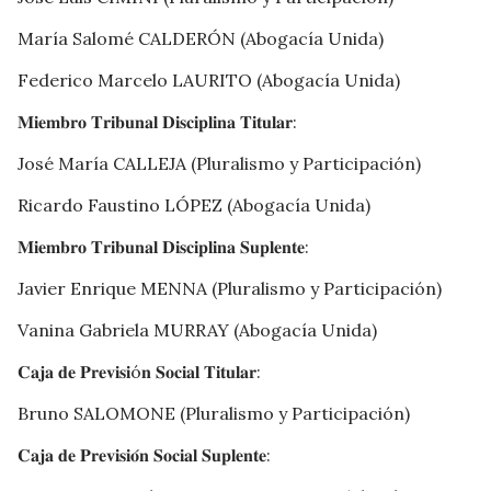
María Salomé CALDERÓN (Abogacía Unida)
Federico Marcelo LAURITO (Abogacía Unida)
𝐌𝐢𝐞𝐦𝐛𝐫𝐨 𝐓𝐫𝐢𝐛𝐮𝐧𝐚𝐥 𝐃𝐢𝐬𝐜𝐢𝐩𝐥𝐢𝐧𝐚 𝐓𝐢𝐭𝐮𝐥𝐚𝐫:
José María CALLEJA (Pluralismo y Participación)
Ricardo Faustino LÓPEZ (Abogacía Unida)
𝐌𝐢𝐞𝐦𝐛𝐫𝐨 𝐓𝐫𝐢𝐛𝐮𝐧𝐚𝐥 𝐃𝐢𝐬𝐜𝐢𝐩𝐥𝐢𝐧𝐚 𝐒𝐮𝐩𝐥𝐞𝐧𝐭𝐞:
Javier Enrique MENNA (Pluralismo y Participación)
Vanina Gabriela MURRAY (Abogacía Unida)
𝐂𝐚𝐣𝐚 𝐝𝐞 𝐏𝐫𝐞𝐯𝐢𝐬𝐢ó𝐧 𝐒𝐨𝐜𝐢𝐚𝐥 𝐓𝐢𝐭𝐮𝐥𝐚𝐫:
Bruno SALOMONE (Pluralismo y Participación)
𝐂𝐚𝐣𝐚 𝐝𝐞 𝐏𝐫𝐞𝐯𝐢𝐬𝐢𝐨́𝐧 𝐒𝐨𝐜𝐢𝐚𝐥 𝐒𝐮𝐩𝐥𝐞𝐧𝐭𝐞: