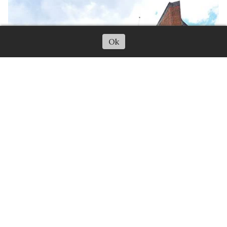
Escuchar artículo
Ok
El filtro y la brecha: Qué esconde
el 99 % de reprobación en el
Colegio de Abogados
04/06/2026
Alejandro Carranza
La alarmante cifra de aspirantes rechazados en